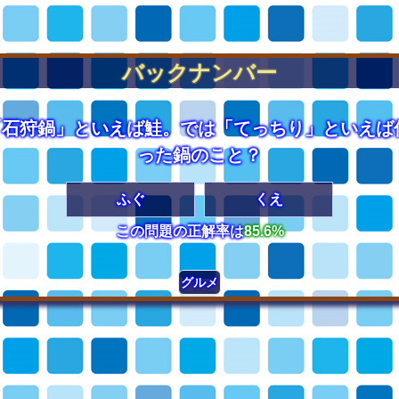
バックナンバー
石狩鍋」といえば鮭。では「てっちり」といえば
った鍋のこと？
ふぐ
くえ
この問題の正解率は
85.6%
グルメ