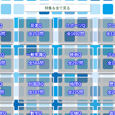
特集を全て見る
Q
音楽Q
スポーツQ
アニ
5問
全253問
全1692問
全13
ムQ
一般常識Q
映画Q
グル
3問
全584問
全297問
全1
Q
外国語Q
地理Q
歴
6問
全167問
全275問
全2
学Q
数学Q
生物Q
政