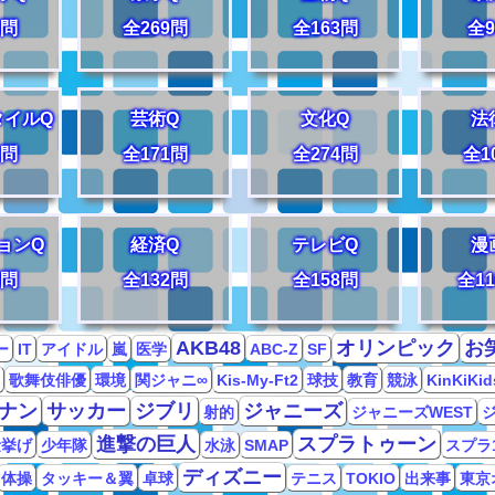
5問
全269問
全163問
全9
タイルQ
芸術Q
文化Q
法
1問
全171問
全274問
全1
ョンQ
経済Q
テレビQ
漫
8問
全132問
全158問
全11
AKB48
オリンピック
お
ー
IT
アイドル
嵐
医学
ABC-Z
SF
歌舞伎俳優
環境
関ジャニ∞
Kis-My-Ft2
球技
教育
競泳
KinKiKid
ナン
サッカー
ジブリ
ジャニーズ
射的
ジャニーズWEST
ジ
進撃の巨人
スプラトゥーン
量挙げ
少年隊
水泳
SMAP
スプラ
ディズニー
体操
タッキー＆翼
卓球
テニス
TOKIO
出来事
東京