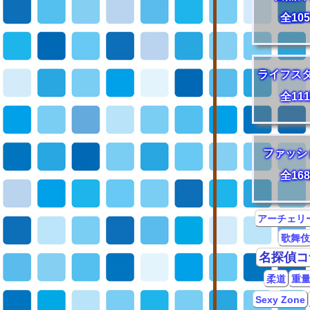
全10
ライフス
全11
ファッシ
全16
アーチェリ
歌舞伎
名探偵コ
柔道
重
Sexy Zone