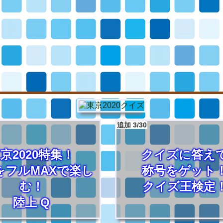
追加 3/30
京2020特集！
クイズに答え
をフルMAXで楽し
称号をゲット
む！
クイズ王検定
陸上 Q