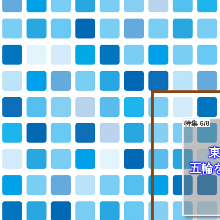
特集 6/8
東
五輪