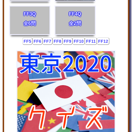
FF3Q
FF4Q
全6問
全2問
FF5
FF6
FF7
FF8
FF9
FF10
FF11
FF12