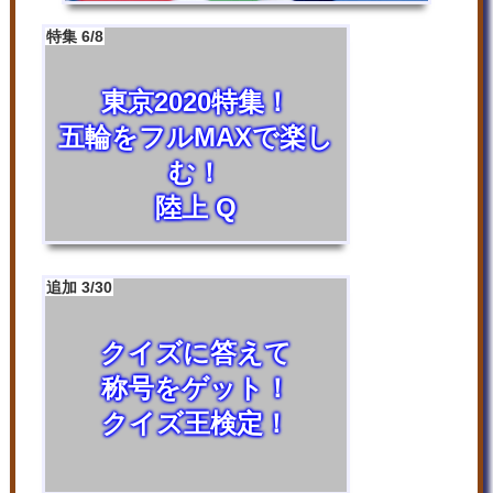
特集 6/8
東京2020特集！
五輪をフルMAXで楽し
む！
陸上 Q
追加 3/30
クイズに答えて
称号をゲット！
クイズ王検定！