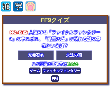
FF9クイズ
NO.4882
人気RPG「ファイナルファンタジー
9」のラスボス、「絶望の丘」に現れる謎の存
在といえば？
究極召喚
永遠の闇
この問題の正解率は
82.2%
ゲーム
ファイナルファンタジー
FF9