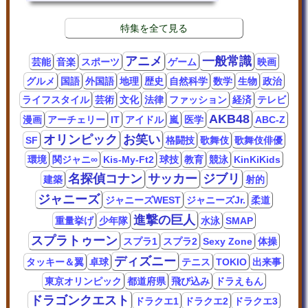
特集を全て見る
アニメ
一般常識
芸能
音楽
スポーツ
ゲーム
映画
グルメ
国語
外国語
地理
歴史
自然科学
数学
生物
政治
ライフスタイル
芸術
文化
法律
ファッション
経済
テレビ
AKB48
漫画
アーチェリー
IT
アイドル
嵐
医学
ABC-Z
オリンピック
お笑い
SF
格闘技
歌舞伎
歌舞伎俳優
環境
関ジャニ∞
Kis-My-Ft2
球技
教育
競泳
KinKiKids
名探偵コナン
サッカー
ジブリ
建築
射的
ジャニーズ
ジャニーズWEST
ジャニーズJr.
柔道
進撃の巨人
重量挙げ
少年隊
水泳
SMAP
スプラトゥーン
スプラ1
スプラ2
Sexy Zone
体操
ディズニー
タッキー＆翼
卓球
テニス
TOKIO
出来事
東京オリンピック
都道府県
飛び込み
ドラえもん
ドラゴンクエスト
ドラクエ1
ドラクエ2
ドラクエ3