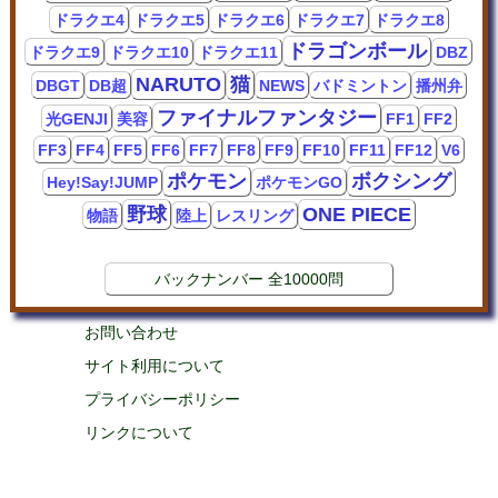
ドラクエ4
ドラクエ5
ドラクエ6
ドラクエ7
ドラクエ8
ドラゴンボール
ドラクエ9
ドラクエ10
ドラクエ11
DBZ
NARUTO
猫
DBGT
DB超
NEWS
バドミントン
播州弁
ファイナルファンタジー
光GENJI
美容
FF1
FF2
FF3
FF4
FF5
FF6
FF7
FF8
FF9
FF10
FF11
FF12
V6
ポケモン
ボクシング
Hey!Say!JUMP
ポケモンGO
野球
ONE PIECE
物語
陸上
レスリング
バックナンバー 全10000問
お問い合わせ
サイト利用について
プライバシーポリシー
リンクについて