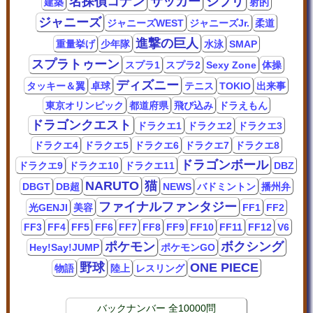
名探偵コナン
サッカー
ジブリ
建築
射的
ジャニーズ
ジャニーズWEST
ジャニーズJr.
柔道
進撃の巨人
重量挙げ
少年隊
水泳
SMAP
スプラトゥーン
スプラ1
スプラ2
Sexy Zone
体操
ディズニー
タッキー＆翼
卓球
テニス
TOKIO
出来事
東京オリンピック
都道府県
飛び込み
ドラえもん
ドラゴンクエスト
ドラクエ1
ドラクエ2
ドラクエ3
ドラクエ4
ドラクエ5
ドラクエ6
ドラクエ7
ドラクエ8
ドラゴンボール
ドラクエ9
ドラクエ10
ドラクエ11
DBZ
NARUTO
猫
DBGT
DB超
NEWS
バドミントン
播州弁
ファイナルファンタジー
光GENJI
美容
FF1
FF2
FF3
FF4
FF5
FF6
FF7
FF8
FF9
FF10
FF11
FF12
V6
ポケモン
ボクシング
Hey!Say!JUMP
ポケモンGO
野球
ONE PIECE
物語
陸上
レスリング
バックナンバー 全10000問