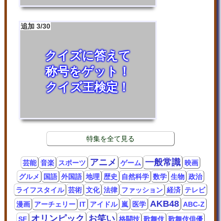
追加 3/30
クイズに答えて
称号をゲット！
クイズ王検定！
特集を全て見る
アニメ
一般常識
芸能
音楽
スポーツ
ゲーム
映画
グルメ
国語
外国語
地理
歴史
自然科学
数学
生物
政治
ライフスタイル
芸術
文化
法律
ファッション
経済
テレビ
AKB48
漫画
アーチェリー
IT
アイドル
嵐
医学
ABC-Z
オリンピック
お笑い
SF
格闘技
歌舞伎
歌舞伎俳優