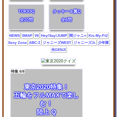
TOKIOQ
タッキー＆翼Q
全20問
全6問
NEWS
SMAP
V6
Hey!Say!JUMP
関ジャニ∞
Kis-My-Ft2
Sexy Zone
ABC-Z
ジャニーズWEST
ジャニーズJr.
少年隊
光GENJI
特集 6/8
東京2020特集！
五輪をフルMAXで楽し
む！
陸上 Q