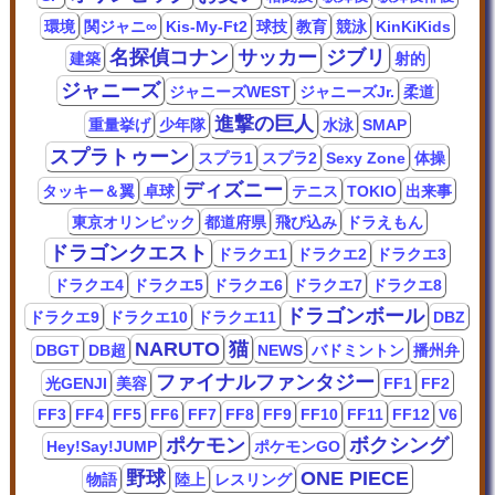
環境
関ジャニ∞
Kis-My-Ft2
球技
教育
競泳
KinKiKids
名探偵コナン
サッカー
ジブリ
建築
射的
ジャニーズ
ジャニーズWEST
ジャニーズJr.
柔道
進撃の巨人
重量挙げ
少年隊
水泳
SMAP
スプラトゥーン
スプラ1
スプラ2
Sexy Zone
体操
ディズニー
タッキー＆翼
卓球
テニス
TOKIO
出来事
東京オリンピック
都道府県
飛び込み
ドラえもん
ドラゴンクエスト
ドラクエ1
ドラクエ2
ドラクエ3
ドラクエ4
ドラクエ5
ドラクエ6
ドラクエ7
ドラクエ8
ドラゴンボール
ドラクエ9
ドラクエ10
ドラクエ11
DBZ
NARUTO
猫
DBGT
DB超
NEWS
バドミントン
播州弁
ファイナルファンタジー
光GENJI
美容
FF1
FF2
FF3
FF4
FF5
FF6
FF7
FF8
FF9
FF10
FF11
FF12
V6
ポケモン
ボクシング
Hey!Say!JUMP
ポケモンGO
野球
ONE PIECE
物語
陸上
レスリング