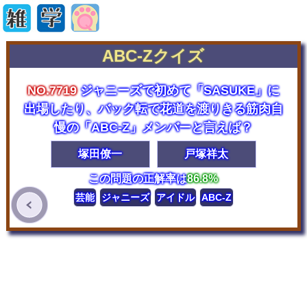
ABC-Zクイズ
NO.7719
ジャニーズで初めて「SASUKE」に
出場したり、バック転で花道を渡りきる筋肉自
慢の「ABC-Z」メンバーと言えば？
塚田僚一
戸塚祥太
この問題の正解率は
86.8%
芸能
ジャニーズ
アイドル
ABC-Z