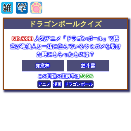
ドラゴンボールクイズ
NO.5860
人気アニメ「ドラゴンボール」で悟
空が亀仙人と一緒に住んでいるウミガメを助け
た時にもらったものは？
如意棒
筋斗雲
この問題の正解率は
76.5%
アニメ
漫画
ドラゴンボール