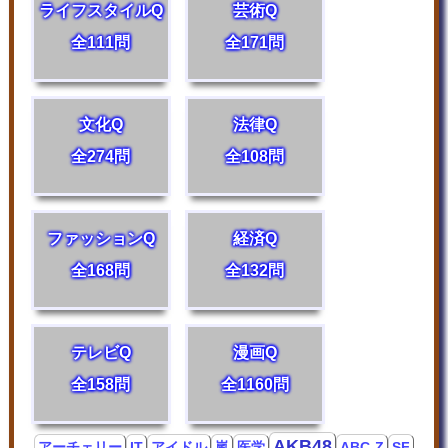
ライフスタイルQ
芸術Q
全111問
全171問
文化Q
法律Q
全274問
全108問
ファッションQ
経済Q
全168問
全132問
テレビQ
漫画Q
全158問
全1160問
AKB48
アーチェリー
IT
アイドル
嵐
医学
ABC-Z
SF