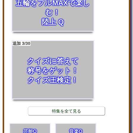
五輪をフルMAXで楽し
む！
陸上 Q
追加 3/30
クイズに答えて
称号をゲット！
クイズ王検定！
特集を全て見る
芸能Q
音楽Q