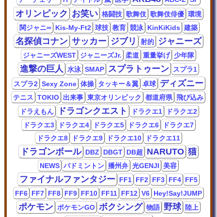
オリンピック
お笑い
格闘技
歌舞伎
歌舞伎俳優
環境
関ジャニ∞
Kis-My-Ft2
球技
教育
競泳
KinKiKids
建築
名探偵コナン
サッカー
ジブリ
ジャニーズ
射的
ジャニーズWEST
ジャニーズJr.
柔道
重量挙げ
少年隊
進撃の巨人
スプラトゥーン
水泳
SMAP
スプラ1
ディズニー
スプラ2
Sexy Zone
体操
タッキー＆翼
卓球
テニス
TOKIO
出来事
東京オリンピック
都道府県
飛び込み
ドラゴンクエスト
ドラえもん
ドラクエ1
ドラクエ2
ドラクエ3
ドラクエ4
ドラクエ5
ドラクエ6
ドラクエ7
ドラクエ8
ドラクエ9
ドラクエ10
ドラクエ11
ドラゴンボール
NARUTO
猫
DBZ
DBGT
DB超
NEWS
バドミントン
播州弁
光GENJI
美容
ファイナルファンタジー
FF1
FF2
FF3
FF4
FF5
FF6
FF7
FF8
FF9
FF10
FF11
FF12
V6
Hey!Say!JUMP
ポケモン
ボクシング
野球
ポケモンGO
物語
陸上