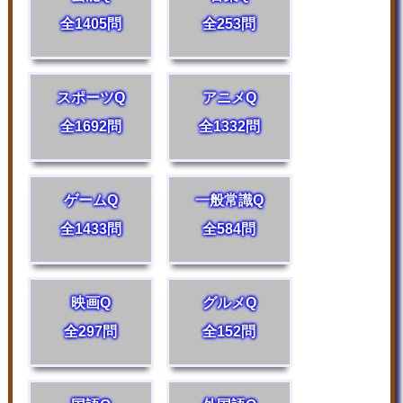
全1405問
全253問
スポーツQ
アニメQ
全1692問
全1332問
ゲームQ
一般常識Q
全1433問
全584問
映画Q
グルメQ
全297問
全152問