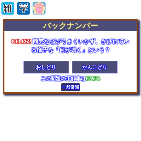
バックナンバー
NO.852
商売などがうまくいかず、さびれてい
る様子を「何が鳴く」という？
おしどり
かんこどり
この問題の正解率は
87.3%
一般常識