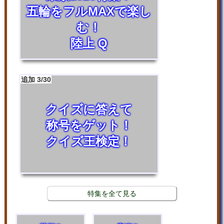
五輪をフルMAXで楽し
む！
陸上 Q
追加 3/30
クイズに答えて
称号をゲット！
クイズ王検定！
特集を全て見る