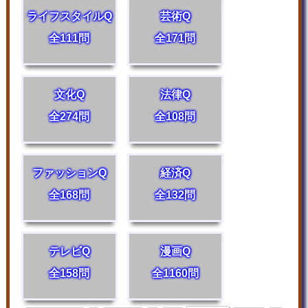
ライフスタイルQ
芸術Q
全111問
全171問
文化Q
法律Q
全274問
全108問
ファッションQ
経済Q
全168問
全132問
テレビQ
漫画Q
全158問
全1160問