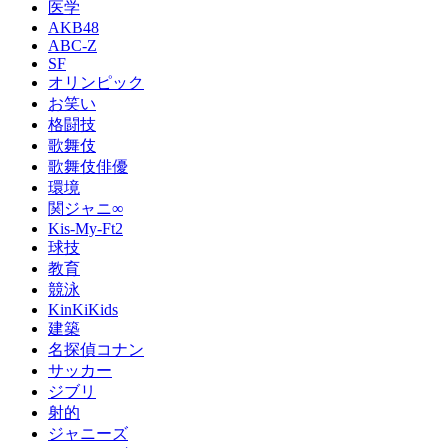
医学
AKB48
ABC-Z
SF
オリンピック
お笑い
格闘技
歌舞伎
歌舞伎俳優
環境
関ジャニ∞
Kis-My-Ft2
球技
教育
競泳
KinKiKids
建築
名探偵コナン
サッカー
ジブリ
射的
ジャニーズ