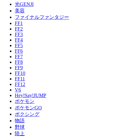
光GENJI
美容
ファイナルファンタジー
FF1
FF2
FF3
FF4
FF5
FF6
FF7
FF8
FF9
FF10
FF11
FF12
V6
Hey!Say!JUMP
ポケモン
ポケモンGO
ボクシング
物語
野球
陸上