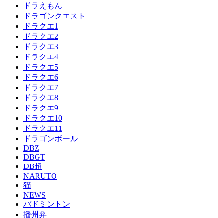
ドラえもん
ドラゴンクエスト
ドラクエ1
ドラクエ2
ドラクエ3
ドラクエ4
ドラクエ5
ドラクエ6
ドラクエ7
ドラクエ8
ドラクエ9
ドラクエ10
ドラクエ11
ドラゴンボール
DBZ
DBGT
DB超
NARUTO
猫
NEWS
バドミントン
播州弁