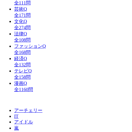
全111問
芸術Q
全171問
文化Q
全274問
法律Q
全108問
ファッションQ
全168問
経済Q
全132問
テレビQ
全158問
漫画Q
全1160問
アーチェリー
IT
アイドル
嵐