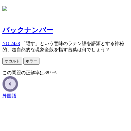
バックナンバー
NO.2428
「隠す」という意味のラテン語を語源とする神秘
的、超自然的な現象全般を指す言葉は何でしょう？
オカルト
ホラー
この問題の正解率は
88.9%
外国語