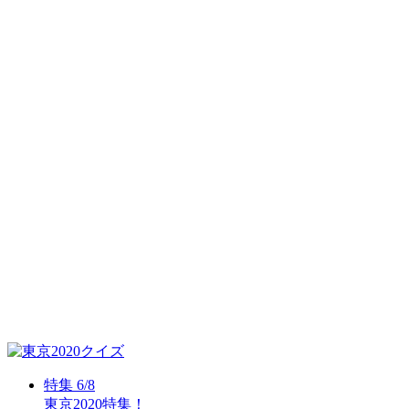
特集 6/8
東京2020特集！