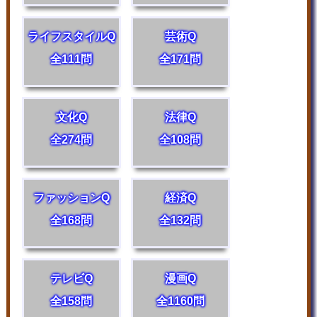
ライフスタイルQ
芸術Q
全111問
全171問
文化Q
法律Q
全274問
全108問
ファッションQ
経済Q
全168問
全132問
テレビQ
漫画Q
全158問
全1160問