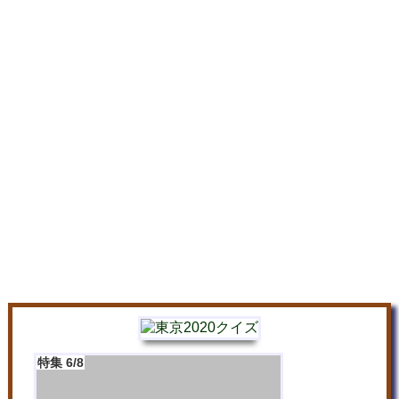
特集 6/8