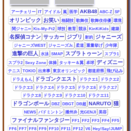
AKB48
アーチェリー
IT
アイドル
嵐
医学
ABC-Z
SF
オリンピック
お笑い
格闘技
歌舞伎
歌舞伎俳優
環境
関ジャニ∞
Kis-My-Ft2
球技
教育
競泳
KinKiKids
建築
名探偵コナン
サッカー
ジブリ
ジャニーズ
射的
ジャニーズWEST
ジャニーズJr.
柔道
重量挙げ
少年隊
進撃の巨人
スプラトゥーン
水泳
SMAP
スプラ1
ディズニー
スプラ2
Sexy Zone
体操
タッキー＆翼
卓球
テニス
TOKIO
出来事
東京オリンピック
都道府県
飛び込み
ドラゴンクエスト
ドラえもん
ドラクエ1
ドラクエ2
ドラクエ3
ドラクエ4
ドラクエ5
ドラクエ6
ドラクエ7
ドラクエ8
ドラクエ9
ドラクエ10
ドラクエ11
ドラゴンボール
NARUTO
猫
DBZ
DBGT
DB超
NEWS
バドミントン
播州弁
光GENJI
美容
ファイナルファンタジー
FF1
FF2
FF3
FF4
FF5
FF6
FF7
FF8
FF9
FF10
FF11
FF12
V6
Hey!Say!JUMP