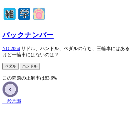
バックナンバー
NO.2064
サドル、ハンドル、ペダルのうち、三輪車にはある
けど一輪車にはないのは？
ペダル
ハンドル
この問題の正解率は
83.6%
一般常識