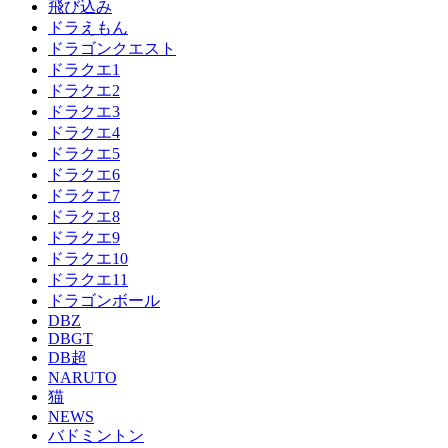
飛び込み
ドラえもん
ドラゴンクエスト
ドラクエ1
ドラクエ2
ドラクエ3
ドラクエ4
ドラクエ5
ドラクエ6
ドラクエ7
ドラクエ8
ドラクエ9
ドラクエ10
ドラクエ11
ドラゴンボール
DBZ
DBGT
DB超
NARUTO
猫
NEWS
バドミントン