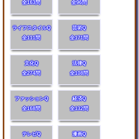
全163問
全96問
ライフスタイルQ
芸術Q
全111問
全171問
文化Q
法律Q
全274問
全108問
ファッションQ
経済Q
全168問
全132問
テレビQ
漫画Q