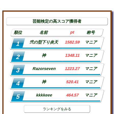
芸能検定の高スコア獲得者
pt
順位
名前
称号
弐の型下り炎天
1582.59
マニア
1
神
1348.11
マニア
2
Razorseven
1223.27
マニア
3
神
520.41
マニア
4
kkkkeee
464.57
マニア
5
ランキングをみる