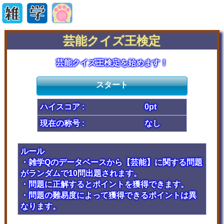
芸能クイズ王検定
芸能クイズ王検定を始めます！
スタート
ハイスコア :
0pt
現在の称号 :
なし
ルール
・雑学Qのデータベースから【芸能】に関する問題
がランダムで10問出題されます。
・問題に正解するとポイントを獲得できます。
・問題の難易度によって獲得できるポイントは異
なります。