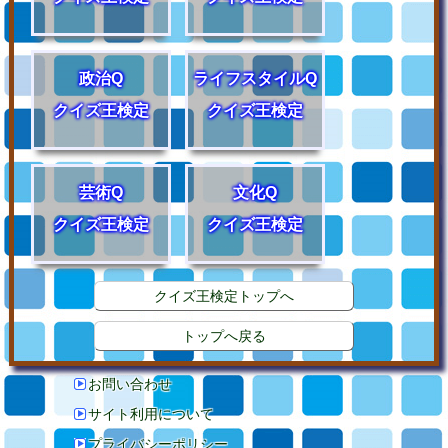
政治Q
ライフスタイルQ
クイズ王検定
クイズ王検定
芸術Q
文化Q
クイズ王検定
クイズ王検定
クイズ王検定トップへ
トップへ戻る
お問い合わせ
サイト利用について
プライバシーポリシー