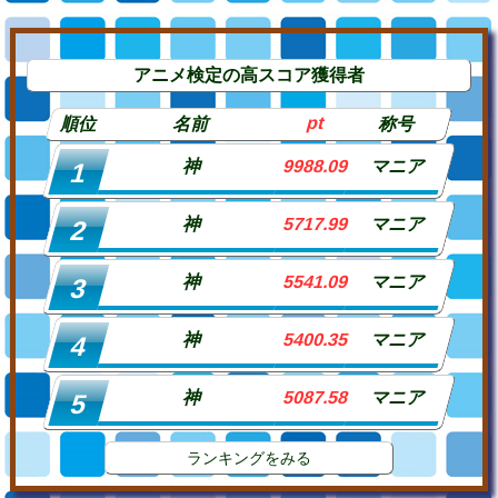
アニメ検定の高スコア獲得者
pt
順位
名前
称号
神
9988.09
マニア
1
神
5717.99
マニア
2
神
5541.09
マニア
3
神
5400.35
マニア
4
神
5087.58
マニア
5
ランキングをみる