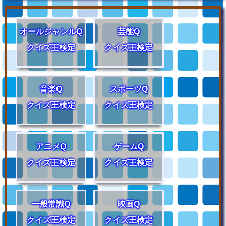
オールジャンルQ
芸能Q
クイズ王検定
クイズ王検定
音楽Q
スポーツQ
クイズ王検定
クイズ王検定
アニメQ
ゲームQ
クイズ王検定
クイズ王検定
一般常識Q
映画Q
クイズ王検定
クイズ王検定