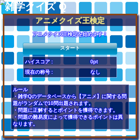
アニメクイズ王検定
アニメクイズ王検定を始めます！
スタート
ハイスコア :
0pt
現在の称号 :
なし
ルール
・雑学Qのデータベースから【アニメ】に関する問
題がランダムで10問出題されます。
・問題に正解するとポイントを獲得できます。
・問題の難易度によって獲得できるポイントは異
なります。